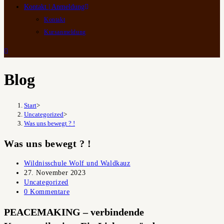
Kontakt | Anmeldung
Kontakt
Kursanmeldung
Blog
Start
>
Uncategorized
>
Was uns bewegt ? !
Was uns bewegt ? !
Beitrags-
Wildnisschule Wolf und Waldkauz
Autor:
Beitrag
27. November 2023
veröffentlicht:
Beitrags-
Uncategorized
Kategorie:
Beitrags-
0 Kommentare
Kommentare:
PEACEMAKING – verbindende