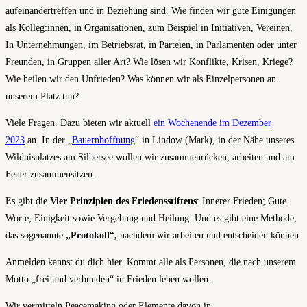
aufeinandertreffen und in Beziehung sind. Wie finden wir gute Einigungen
als Kolleg:innen, in Organisationen, zum Beispiel in Initiativen, Vereinen,
In Unternehmungen, im Betriebsrat, in Parteien, in Parlamenten oder unter
Freunden, in Gruppen aller Art? Wie lösen wir Konflikte, Krisen, Kriege?
Wie heilen wir den Unfrieden? Was können wir als Einzelpersonen an
unserem Platz tun?
Viele Fragen. Dazu bieten wir aktuell
ein Wochenende im Dezember
2023
an. In der „
Bauernhoffnung
“ in Lindow (Mark), in der Nähe unseres
Wildnisplatzes am Silbersee wollen wir zusammenrücken, arbeiten und am
Feuer zusammensitzen.
Es gibt die
Vier Prinzipien des Friedensstiftens
: Innerer Frieden; Gute
Worte; Einigkeit sowie Vergebung und Heilung. Und es gibt eine Methode,
das sogenannte
„Protokoll“,
nachdem wir arbeiten und entscheiden können.
Anmelden kannst du dich hier. Kommt alle als Personen, die nach unserem
Motto „frei und verbunden“ in Frieden leben wollen.
Wir vermitteln Peacemaking oder Elemente davon in