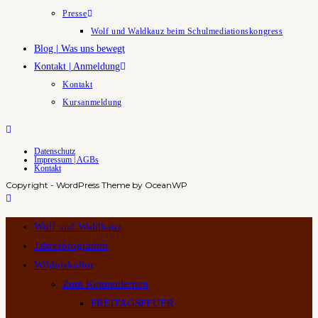
Presse
Wolf und Waldkauz beim Schulmediationskongress
Blog | Was uns bewegt
Kontakt | Anmeldung
Kontakt
Kursanmeldung
Datenschutz
Impressum | AGBs
Kontakt
Copyright - WordPress Theme by OceanWP
Wolf und Waldkauz
Jahresprogramm
Wildniskultur
Zum Kennenlernen
FREITAGSFEUER