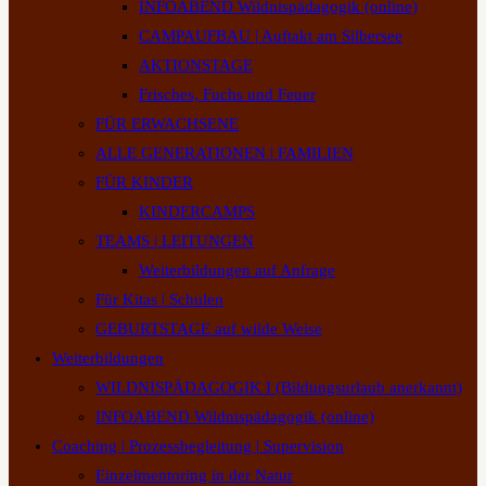
INFOABEND Wildnispädagogik (online)
CAMPAUFBAU | Auftakt am Silbersee
AKTIONSTAGE
Frisches, Fuchs und Feuer
FÜR ERWACHSENE
ALLE GENERATIONEN | FAMILIEN
FÜR KINDER
KINDERCAMPS
TEAMS | LEITUNGEN
Weiterbildungen auf Anfrage
Für Kitas | Schulen
GEBURTSTAGE auf wilde Weise
Weiterbildungen
WILDNISPÄDAGOGIK I (Bildungsurlaub anerkannt)
INFOABEND Wildnispädagogik (online)
Coaching | Prozessbegleitung | Supervision
Einzelmentoring in der Natur