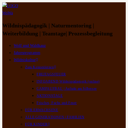
Zum
Inhalt
springen
Wildnispädagogik | Naturmentoring |
Weiterbildung | Teamtage| Prozessbegleitung
Wolf und Waldkauz
Jahresprogramm
Wildniskultur
Zum Kennenlernen
FREITAGSFEUER
INFOABEND Wildnispädagogik (online)
CAMPAUFBAU | Auftakt am Silbersee
AKTIONSTAGE
Frisches, Fuchs und Feuer
FÜR ERWACHSENE
ALLE GENERATIONEN | FAMILIEN
FÜR KINDER