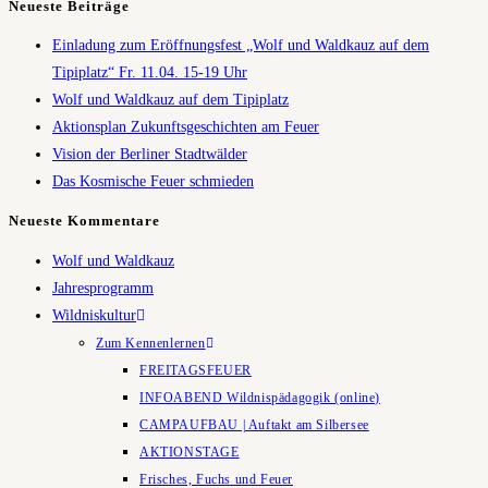
Neueste Beiträge
Einladung zum Eröffnungsfest „Wolf und Waldkauz auf dem
Tipiplatz“ Fr. 11.04. 15-19 Uhr
Wolf und Waldkauz auf dem Tipiplatz
Aktionsplan Zukunftsgeschichten am Feuer
Vision der Berliner Stadtwälder
Das Kosmische Feuer schmieden
Neueste Kommentare
Wolf und Waldkauz
Jahresprogramm
Wildniskultur
Zum Kennenlernen
FREITAGSFEUER
INFOABEND Wildnispädagogik (online)
CAMPAUFBAU | Auftakt am Silbersee
AKTIONSTAGE
Frisches, Fuchs und Feuer