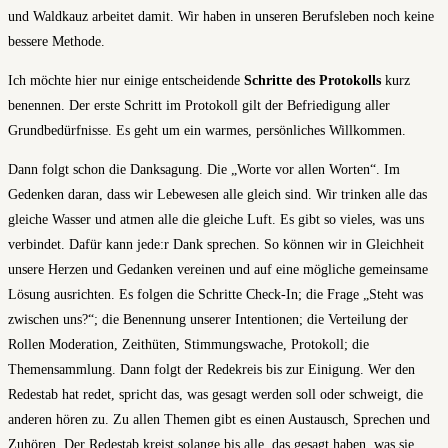
und Waldkauz arbeitet damit. Wir haben in unseren Berufsleben noch keine
bessere Methode.
Ich möchte hier nur einige entscheidende
Schritte des Protokolls
kurz
benennen. Der erste Schritt im Protokoll gilt der Befriedigung aller
Grundbedürfnisse. Es geht um ein warmes, persönliches Willkommen.
Dann folgt schon die Danksagung. Die „Worte vor allen Worten“. Im
Gedenken daran, dass wir Lebewesen alle gleich sind. Wir trinken alle das
gleiche Wasser und atmen alle die gleiche Luft. Es gibt so vieles, was uns
verbindet. Dafür kann jede:r Dank sprechen. So können wir in Gleichheit
unsere Herzen und Gedanken vereinen und auf eine mögliche gemeinsame
Lösung ausrichten. Es folgen die Schritte Check-In; die Frage „Steht was
zwischen uns?“; die Benennung unserer Intentionen; die Verteilung der
Rollen Moderation, Zeithüten, Stimmungswache, Protokoll; die
Themensammlung. Dann folgt der Redekreis bis zur Einigung. Wer den
Redestab hat redet, spricht das, was gesagt werden soll oder schweigt, die
anderen hören zu. Zu allen Themen gibt es einen Austausch, Sprechen und
Zuhören. Der Redestab kreist solange bis alle, das gesagt haben, was sie