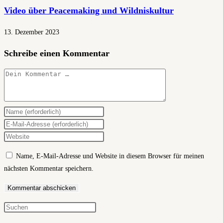
Video über Peacemaking und Wildniskultur
13. Dezember 2023
Schreibe einen Kommentar
Kommentar
Gib
deinen
Gib
Namen
deine
Gib
oder
E-
deine
Name, E-Mail-Adresse und Website in diesem Browser für meinen
Benutzernamen
Mail-
Website-
nächsten Kommentar speichern.
zum
Adresse
URL
Kommentieren
zum
ein
ein
Kommentieren
(optional)
ein