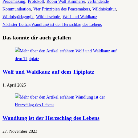
Peacemaking
,
Protokoll
,
Robin Wall Kimmerer
,
verbindende
Kommunikation
,
Vier Prinzipien des Peacemakers
,
Wildniskultur
,
Wildnispädagogik
,
Wildnisschule
,
Wolf und Waldkauz
Weitere
Nächster Beitrag
Wandlung ist der Herzschlag des Lebens
Artikel
Das könnte dir auch gefallen
ansehen
Wolf und Waldkauz auf dem Tipiplatz
1. April 2025
Wandlung ist der Herzschlag des Lebens
27. November 2023