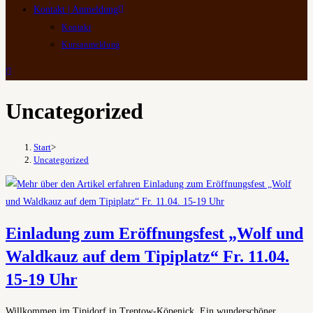
Kontakt | Anmeldung
Kontakt
Kursanmeldung
Uncategorized
Start
>
Uncategorized
Einladung zum Eröffnungsfest „Wolf und
Waldkauz auf dem Tipiplatz“ Fr. 11.04.
15-19 Uhr
Willkommen im Tipidorf in Treptow-Köpenick. Ein wunderschöner,