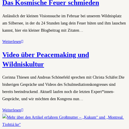
Das Kosmische Feuer schmieden
Stadtwälder
Anlässlich der kleinen Visionssuche im Februar bei unserem Wildnisplatz
am Silbersee, in der du 24 Stunden lang dein Feuer hüten und ihm lauschen
kannst, hier ein kleiner Blogbeitrag mit Zitaten…
Das
Weiterlesen
Kosmische
Video über Peacemaking und
Feuer
Wildniskultur
schmieden
Corinna Thiesen und Andreas Schönefeld sprechen mit Christa Schäfer.Die
bisherigen Gespräche und Videos des Schulmediationskongresses sind
bereits beeindruckend. Aktuell laufen noch die letzten Expert*innen-
Gespräche, und wir möchten den Kongress nun…
Video
Weiterlesen
über
Peacemaking