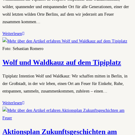
wilder, spannender und entspannender Ort für alle Generationen, einer der
wohl letzten wilden Orte Berlins, auf dem wir jederzeit am Feuer
zusammen kommen…
Einladung
Weiterlesen
zum
Eröffnungsfest
Foto: Sebastian Romero
„Wolf
Wolf und Waldkauz auf dem Tipiplatz
und
Waldkauz
Tipiplatz Intention Wolf und Waldkauz: Wir schaffen mitten in Berlin, in
auf
der Großstadt, in der wir leben, einen Ort am Feuer für Einkehr, Ruhe,
dem
entspannen, sammeln, zusammenkommen, zuhören – einen…
Tipiplatz“
Fr.
Wolf
Weiterlesen
11.04.
und
15-
Waldkauz
19
auf
Aktionsplan Zukunftsgeschichten am
Uhr
dem