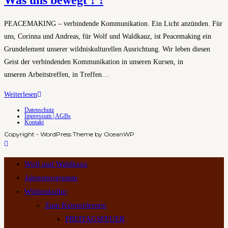
Was uns bewegt ? !
der
Herzschlag
PEACEMAKING – verbindende Kommunikation. Ein Licht anzünden. Für
des
uns, Corinna und Andreas, für Wolf und Waldkauz, ist Peacemaking ein
Lebens
Grundelement unserer wildniskulturellen Ausrichtung. Wir leben diesen
Geist der verbindenden Kommunikation in unseren Kursen, in
unseren Arbeitstreffen, in Treffen…
Was
Weiterlesen
uns
Datenschutz
Impressum | AGBs
bewegt
Kontakt
?
Copyright - WordPress Theme by OceanWP
!
Wolf und Waldkauz
Jahresprogramm
Wildniskultur
Zum Kennenlernen
FREITAGSFEUER