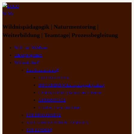
Zum
Inhalt
springen
Wildnispädagogik | Naturmentoring |
Weiterbildung | Teamtage| Prozessbegleitung
Wolf und Waldkauz
Jahresprogramm
Wildniskultur
Zum Kennenlernen
FREITAGSFEUER
INFOABEND Wildnispädagogik (online)
CAMPAUFBAU | Auftakt am Silbersee
AKTIONSTAGE
Frisches, Fuchs und Feuer
FÜR ERWACHSENE
ALLE GENERATIONEN | FAMILIEN
FÜR KINDER