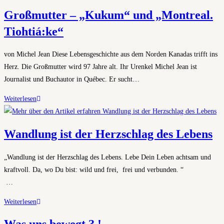
und
Großmutter – „Kukum“ und „Montreal.
Wildniskultur
Tiohtiá:ke“
von Michel Jean Diese Lebensgeschichte aus dem Norden Kanadas trifft ins
Herz. Die Großmutter wird 97 Jahre alt. Ihr Urenkel Michel Jean ist
Journalist und Buchautor in Québec. Er sucht…
Großmutter
Weiterlesen
–
„Kukum“ und
Wandlung ist der Herzschlag des Lebens
„Montreal.
Tiohtiá:ke“
„Wandlung ist der Herzschlag des Lebens. Lebe Dein Leben achtsam und
kraftvoll. Da, wo Du bist: wild und frei, frei und verbunden. “
…
Wandlung
Weiterlesen
ist