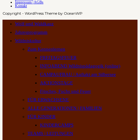
Impressum | AGBs
bewegt
Kontakt
?
Copyright - WordPress Theme by OceanWP
!
Wolf und Waldkauz
Jahresprogramm
Wildniskultur
Zum Kennenlernen
FREITAGSFEUER
INFOABEND Wildnispädagogik (online)
CAMPAUFBAU | Auftakt am Silbersee
AKTIONSTAGE
Frisches, Fuchs und Feuer
FÜR ERWACHSENE
ALLE GENERATIONEN | FAMILIEN
FÜR KINDER
KINDERCAMPS
TEAMS | LEITUNGEN