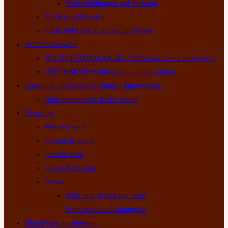
Weiterbildungen auf Anfrage
Für Kitas | Schulen
GEBURTSTAGE auf wilde Weise
Weiterbildungen
WILDNISPÄDAGOGIK I (Bildungsurlaub anerkannt)
INFOABEND Wildnispädagogik (online)
Coaching | Prozessbegleitung | Supervision
Einzelmentoring in der Natur
Über uns
Wer wir sind
Unsere Haltung
Unsere Orte
Unser Netzwerk
Presse
Wolf und Waldkauz beim
Schulmediationskongress
Blog | Was uns bewegt