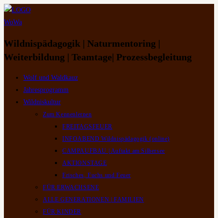
Zum
Inhalt
springen
Wildnispädagogik | Naturmentoring |
Weiterbildung | Teamtage| Prozessbegleitung
Wolf und Waldkauz
Jahresprogramm
Wildniskultur
Zum Kennenlernen
FREITAGSFEUER
INFOABEND Wildnispädagogik (online)
CAMPAUFBAU | Auftakt am Silbersee
AKTIONSTAGE
Frisches, Fuchs und Feuer
FÜR ERWACHSENE
ALLE GENERATIONEN | FAMILIEN
FÜR KINDER