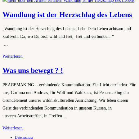
über
Peacemaking
Wandlung ist der Herzschlag des Lebens
und
Wildniskultur
„Wandlung ist der Herzschlag des Lebens. Lebe Dein Leben achtsam und
kraftvoll. Da, wo Du bist: wild und frei, frei und verbunden. “
…
Wandlung
Weiterlesen
ist
Was uns bewegt ? !
der
Herzschlag
PEACEMAKING – verbindende Kommunikation. Ein Licht anzünden. Für
des
uns, Corinna und Andreas, für Wolf und Waldkauz, ist Peacemaking ein
Lebens
Grundelement unserer wildniskulturellen Ausrichtung. Wir leben diesen
Geist der verbindenden Kommunikation in unseren Kursen, in
unseren Arbeitstreffen, in Treffen…
Was
Weiterlesen
uns
Datenschutz