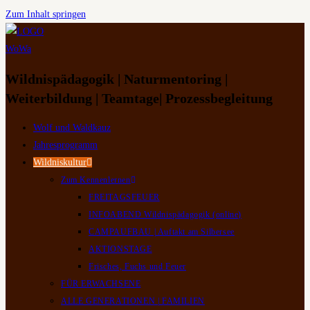
Zum Inhalt springen
Wildnispädagogik | Naturmentoring |
Weiterbildung | Teamtage| Prozessbegleitung
Wolf und Waldkauz
Jahresprogramm
Wildniskultur
Zum Kennenlernen
FREITAGSFEUER
INFOABEND Wildnispädagogik (online)
CAMPAUFBAU | Auftakt am Silbersee
AKTIONSTAGE
Frisches, Fuchs und Feuer
FÜR ERWACHSENE
ALLE GENERATIONEN | FAMILIEN