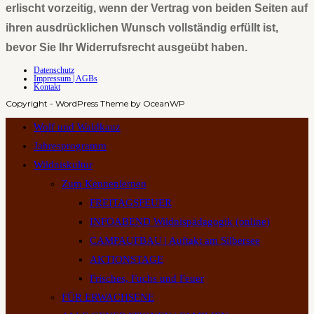
erlischt vorzeitig, wenn der Vertrag von beiden Seiten auf
ihren ausdrücklichen Wunsch vollständig erfüllt ist,
bevor Sie lhr Widerrufsrecht ausgeübt haben.
Datenschutz
Impressum | AGBs
Kontakt
Copyright - WordPress Theme by OceanWP
Wolf und Waldkauz
Jahresprogramm
Wildniskultur
Zum Kennenlernen
FREITAGSFEUER
INFOABEND Wildnispädagogik (online)
CAMPAUFBAU | Auftakt am Silbersee
AKTIONSTAGE
Frisches, Fuchs und Feuer
FÜR ERWACHSENE