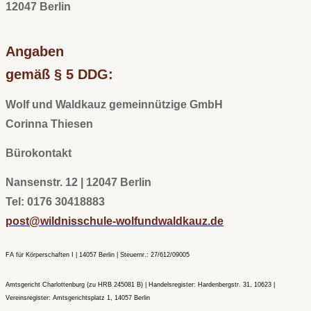
12047 Berlin
Angaben
gemäß § 5 DDG:
Wolf und Waldkauz gemeinnützige GmbH
Corinna Thiesen
Bürokontakt
Nansenstr.
12 | 12047 Berlin
Tel: 0176 30418883
post@wildnisschule-wolfundwaldkauz.de
FA für Körperschaften I | 14057 Berlin | Steuernr.: 27/612/09005
Amtsgericht Charlottenburg (zu HRB 245081 B) | Handelsregister: Hardenbergstr. 31, 10623 |
Vereinsregister: Amtsgerichtsplatz 1, 14057 Berlin