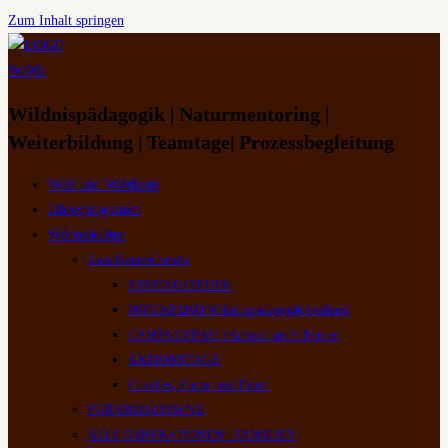
Zum Inhalt springen
Wildnispädagogik | Naturmentoring |
Weiterbildung | Teamtage| Prozessbegleitung
Wolf und Waldkauz
Jahresprogramm
Wildniskultur
Zum Kennenlernen
FREITAGSFEUER
INFOABEND Wildnispädagogik (online)
CAMPAUFBAU | Auftakt am Silbersee
AKTIONSTAGE
Frisches, Fuchs und Feuer
FÜR ERWACHSENE
ALLE GENERATIONEN | FAMILIEN