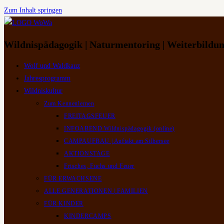
Zum Inhalt springen
Wildnispädagogik | Naturmentoring | Weiterbildun
Wolf und Waldkauz
Jahresprogramm
Wildniskultur
Zum Kennenlernen
FREITAGSFEUER
INFOABEND Wildnispädagogik (online)
CAMPAUFBAU | Auftakt am Silbersee
AKTIONSTAGE
Frisches, Fuchs und Feuer
FÜR ERWACHSENE
ALLE GENERATIONEN | FAMILIEN
FÜR KINDER
KINDERCAMPS