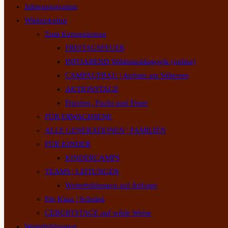
Jahresprogramm
Wildniskultur
Zum Kennenlernen
FREITAGSFEUER
INFOABEND Wildnispädagogik (online)
CAMPAUFBAU | Auftakt am Silbersee
AKTIONSTAGE
Frisches, Fuchs und Feuer
FÜR ERWACHSENE
ALLE GENERATIONEN | FAMILIEN
FÜR KINDER
KINDERCAMPS
TEAMS | LEITUNGEN
Weiterbildungen auf Anfrage
Für Kitas | Schulen
GEBURTSTAGE auf wilde Weise
Weiterbildungen