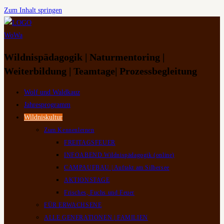
Zum Inhalt springen
Wildnispädagogik | Naturmentoring |
Weiterbildung | Teamtage| Prozessbegleitung
Wolf und Waldkauz
Jahresprogramm
Wildniskultur
Zum Kennenlernen
FREITAGSFEUER
INFOABEND Wildnispädagogik (online)
CAMPAUFBAU | Auftakt am Silbersee
AKTIONSTAGE
Frisches, Fuchs und Feuer
FÜR ERWACHSENE
ALLE GENERATIONEN | FAMILIEN