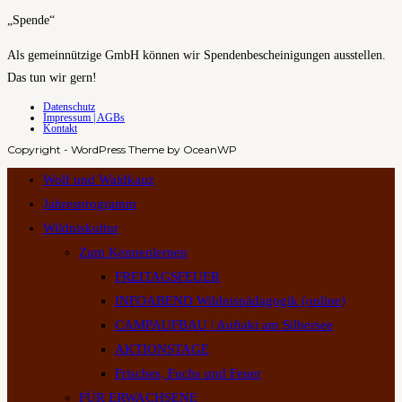
„Spende“
Als gemeinnützige GmbH können wir Spendenbescheinigungen ausstellen.
Das tun wir gern!
Datenschutz
Impressum | AGBs
Kontakt
Copyright - WordPress Theme by OceanWP
Wolf und Waldkauz
Jahresprogramm
Wildniskultur
Zum Kennenlernen
FREITAGSFEUER
INFOABEND Wildnispädagogik (online)
CAMPAUFBAU | Auftakt am Silbersee
AKTIONSTAGE
Frisches, Fuchs und Feuer
FÜR ERWACHSENE