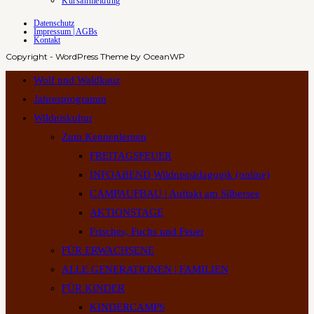
Kursanmeldung
Datenschutz
Impressum | AGBs
Kontakt
Copyright - WordPress Theme by OceanWP
Wolf und Waldkauz
Jahresprogramm
Wildniskultur
Zum Kennenlernen
FREITAGSFEUER
INFOABEND Wildnispädagogik (online)
CAMPAUFBAU | Auftakt am Silbersee
AKTIONSTAGE
Frisches, Fuchs und Feuer
FÜR ERWACHSENE
ALLE GENERATIONEN | FAMILIEN
FÜR KINDER
KINDERCAMPS