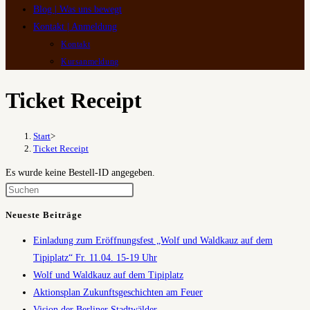
Blog | Was uns bewegt
Kontakt | Anmeldung
Kontakt
Kursanmeldung
Ticket Receipt
Start
>
Ticket Receipt
Es wurde keine Bestell-ID angegeben.
Neueste Beiträge
Einladung zum Eröffnungsfest „Wolf und Waldkauz auf dem
Tipiplatz“ Fr. 11.04. 15-19 Uhr
Wolf und Waldkauz auf dem Tipiplatz
Aktionsplan Zukunftsgeschichten am Feuer
Vision der Berliner Stadtwälder