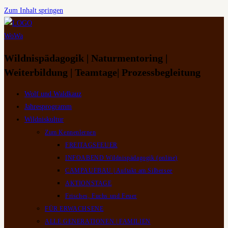
Zum Inhalt springen
Wildnispädagogik | Naturmentoring |
Weiterbildung | Teamtage| Prozessbegleitung
Wolf und Waldkauz
Jahresprogramm
Wildniskultur
Zum Kennenlernen
FREITAGSFEUER
INFOABEND Wildnispädagogik (online)
CAMPAUFBAU | Auftakt am Silbersee
AKTIONSTAGE
Frisches, Fuchs und Feuer
FÜR ERWACHSENE
ALLE GENERATIONEN | FAMILIEN